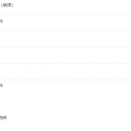
（病理）
科
科
伤科